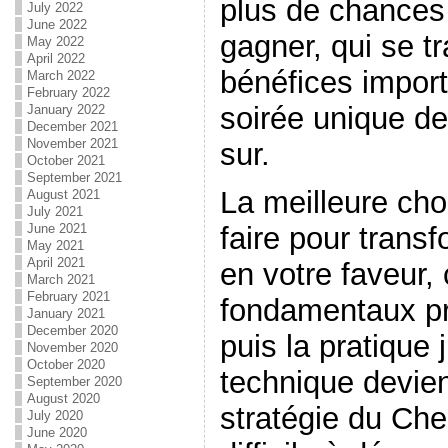
plus de chances
July 2022
June 2022
gagner, qui se tr
May 2022
April 2022
bénéfices import
March 2022
February 2022
soirée unique de
January 2022
December 2021
November 2021
sur.
October 2021
September 2021
La meilleure ch
August 2021
July 2021
June 2021
faire pour transf
May 2021
April 2021
en votre faveur,
March 2021
February 2021
fondamentaux p
January 2021
December 2020
puis la pratique 
November 2020
October 2020
technique devie
September 2020
August 2020
stratégie du Che
July 2020
June 2020