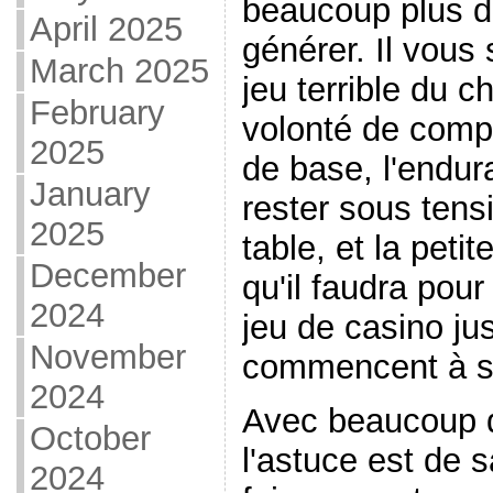
beaucoup plus d
April 2025
générer. Il vous 
March 2025
jeu terrible du c
February
volonté de comp
2025
de base, l'endu
January
rester sous tensi
2025
table, et la petit
December
qu'il faudra pou
2024
jeu de casino ju
November
commencent à s
2024
Avec beaucoup d
October
l'astuce est de 
2024