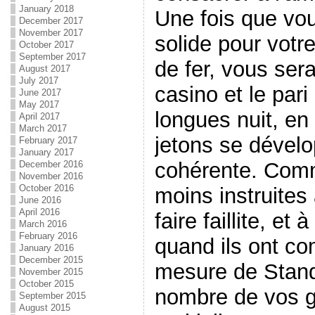
January 2018
Une fois que vo
December 2017
November 2017
solide pour votr
October 2017
September 2017
de fer, vous sera
August 2017
July 2017
casino et le pari
June 2017
May 2017
longues nuit, en
April 2017
March 2017
jetons se dével
February 2017
January 2017
cohérente. Comm
December 2016
November 2016
October 2016
moins instruites 
June 2016
April 2016
faire faillite, et
March 2016
February 2016
quand ils ont c
January 2016
December 2015
mesure de Stand
November 2015
October 2015
nombre de vos g
September 2015
August 2015