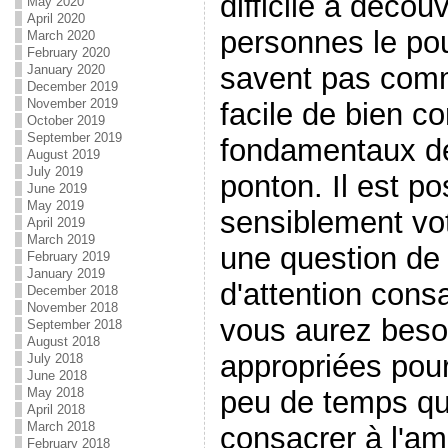
difficile à décou
May 2020
April 2020
personnes le pou
March 2020
February 2020
savent pas comme
January 2020
December 2019
November 2019
facile de bien c
October 2019
September 2019
fondamentaux d
August 2019
July 2019
ponton. Il est po
June 2019
May 2019
sensiblement vo
April 2019
March 2019
une question de
February 2019
January 2019
d'attention cons
December 2018
November 2018
vous aurez beso
September 2018
August 2018
appropriées pour
July 2018
June 2018
May 2018
peu de temps qu
April 2018
March 2018
consacrer à l'amé
February 2018