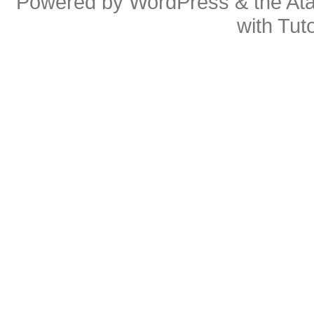
Powered by
WordPress
& the
At
with
Tuto