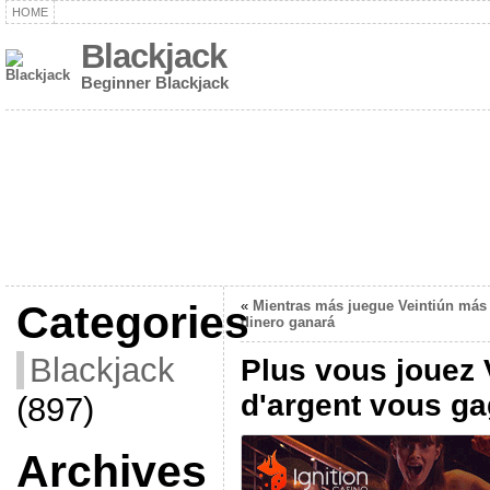
HOME
Blackjack
Beginner Blackjack
Categories
«
Mientras más juegue Veintiún más
dinero ganará
Blackjack
Plus vous jouez V
d'argent vous g
(897)
Archives