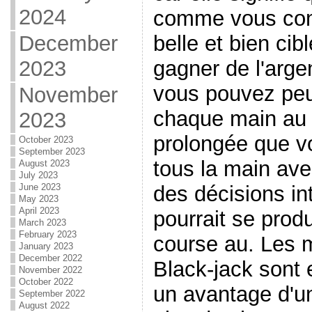
2024
comme vous cont
belle et bien ci
December
gagner de l'argen
2023
vous pouvez peu
November
chaque main au 
2023
prolongée que v
October 2023
September 2023
tous la main ave
August 2023
July 2023
des décisions in
June 2023
May 2023
April 2023
pourrait se produ
March 2023
February 2023
course au. Les m
January 2023
December 2022
Black-jack sont 
November 2022
October 2022
un avantage d'u
September 2022
August 2022